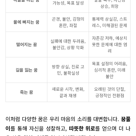
가능성, 목표 달성
상승, 희망
곤경, 불안, 감정의
통제력 상실감, 스트
물에 빠지는 꿈
혼란, 좌절
레스, 미해결된 문제
자존감 저하, 예상치
실패에 대한 두려움,
떨어지는 꿈
못한 문제에 대한 염
불안감, 상황 악화
려
목표 설정의 어려움,
방향 상실, 진로 고
길을 잃는 꿈
심리적 혼란, 미래
민, 불확실성
불안
새로운 시작, 변화,
오래된 것의 단절,
죽는 꿈
끝과 재생
긍정적인 전환점
이처럼 다양한 꿈은 우리 마음의 소리를 대변합니다.
꿈풀
이
를 통해 자신을 성찰하고,
따뜻한 위로
를 얻으며 더 나