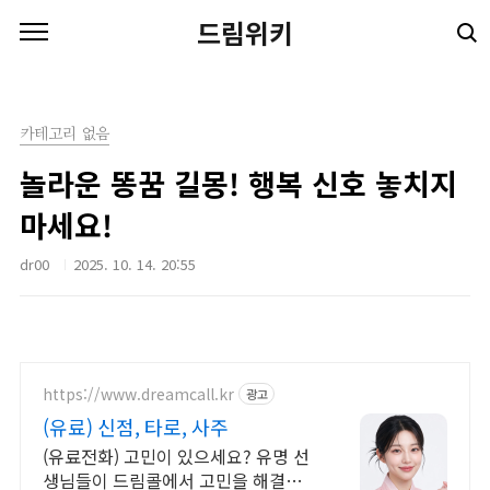
본문 바로가기
드림위키
카테고리 없음
놀라운 똥꿈 길몽! 행복 신호 놓치지
마세요!
dr00
2025. 10. 14. 20:55
https://www.dreamcall.kr
광고
(유료) 신점, 타로, 사주
(유료전화) 고민이 있으세요? 유명 선
생님들이 드림콜에서 고민을 해결해