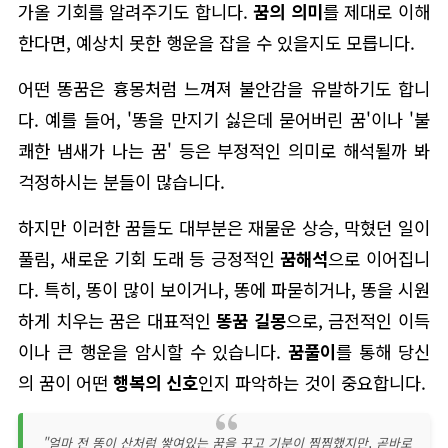
가올 기회를 알려주기도 합니다.
꿈의 의미
를 제대로 이해
한다면, 예상치 못한 행운을 잡을 수 있을지도 모릅니다.
어떤 똥꿈은 흉몽처럼 느껴져 불안감을 유발하기도 합니
다. 예를 들어, '똥을 만지기 싫은데 묻어버린 꿈'이나 '불
쾌한 냄새가 나는 꿈' 등은 부정적인 의미로 해석될까 봐
걱정하시는 분들이 많습니다.
하지만 이러한 꿈들도 대부분은 재물운 상승, 막혔던 일이
풀림, 새로운 기회 도래 등 긍정적인
꿈해석
으로 이어집니
다. 특히, 똥이 많이 보이거나, 똥에 파묻히거나, 똥을 시원
하게 치우는 꿈은 대표적인
똥꿈 길몽
으로, 금전적인 이득
이나 큰 행운을 암시할 수 있습니다.
꿈풀이
를 통해 당신
의 꿈이 어떤
행복의 신호
인지 파악하는 것이 중요합니다.
"얼마 전 똥이 산처럼 쌓여있는 꿈을 꾸고 기분이 찜찜했지만, 곧바로