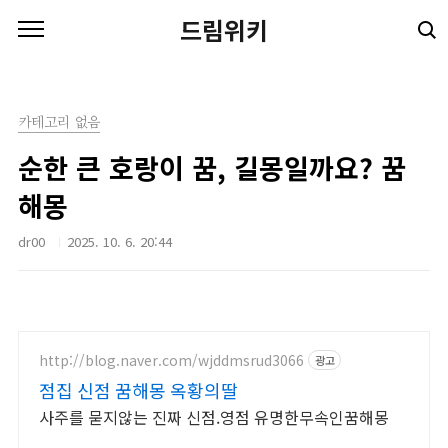
본문 바로가기
드림위키
카테고리 없음
순한 큰 호랑이 꿈, 길몽일까요? 꿈
해몽
dr00
2025. 10. 6. 20:44
http://blog.naver.com/wjddmsrud3066
광고
점집 신점 꿈해몽 옥황의딸
사주를 묻지않는 진짜 신점.영점 유명한무속인꿈해몽